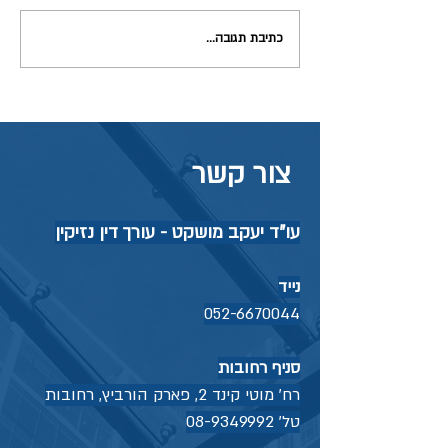
כתיבת תגובה...
תאונה בזמן עבודה מהבית –
האם ביטוח לאומי יכיר כתאונת
עבודה?
צור קשר
עו"ד יעקב מושקט - עורך דין נזיקין
נייד
052-6670044
סניף רחובות
רח' מוטי קינד 2, פארק הורביץ, רחובות
טל'
08-9349992