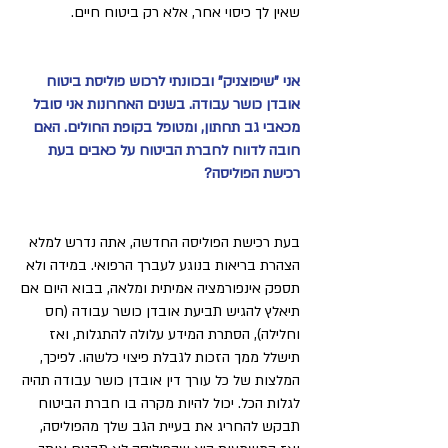
שאין לך כיסוי אחר, אלא רק ביטוח חיים.
אני "שיפוצניק" ובכוונתי לרכוש פוליסת ביטוח
אובדן כושר עבודה. בשנים האחרונות אני סובל
מכאבי גב תחתון, ומטופל בקופת החולים. האם
חובה לדווח לחברת הביטוח על כאבים בעת
רכישת הפוליסה?
בעת רכישת הפוליסה החדשה, אתה נדרש למלא
הצהרת בריאות בנוגע לעברך הרפואי. במידה ולא
תספק אינפורמציה אמיתית ומלאה, בבוא היום אם
תיאלץ להגיש תביעת אובדן כושר עבודה (חס
וחלילה), הסתרת המידע עלולה להתגלות, ואז
תישלל ממך הזכות לגבלת פיצוי כלשהו. לפיכך,
המלצות של כל עורך דין אובדן כושר עבודה תהיה
לגלות הכל. יכול להיות מקרה בו חברת הביטוח
תבקש להחריג את בעיית הגב שלך מהפוליסה,