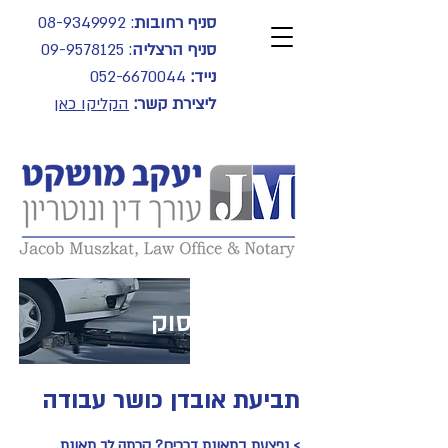
סניף רחובות
:
08-9349992
סניף הרצליה
:
09-9578125
נייד:
052-6670044
ליצירת קשר:
הקליקו כאן
תחומי עיסוק
תביעת אובדן כושר עבודה
> נפצעת בתאונת דרכים? קרתה לך תאונת