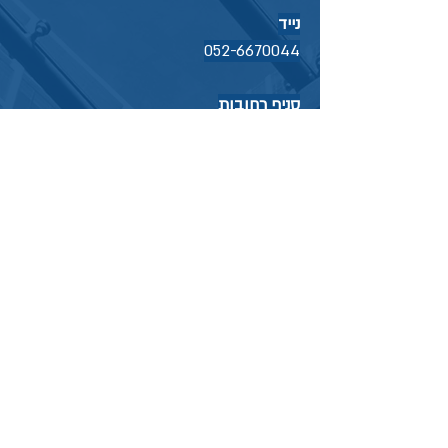
נייד
052-6670044
סניף רחובות
רח' מוטי קינד 2, פארק הורביץ, רחובות
טל'
08-9349992
סניף הרצליה
רח' בן גוריון 33, הרצליה טל'
09-9578125
דוא"ל:
muszkatlaw@gmail.com
למידע נוסף מלאו את הטופס ונחזור אליכם
בהקדם