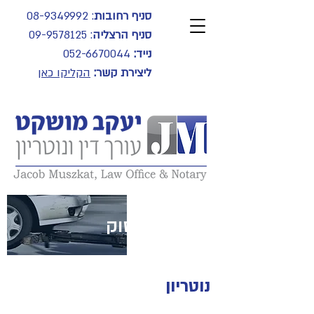
סניף רחובות
:
08-9349992
סניף הרצליה
:
09-9578125
נייד:
052-6670044
ליצירת קשר:
הקליקו כאן
תחומי עיסוק
נוטריון