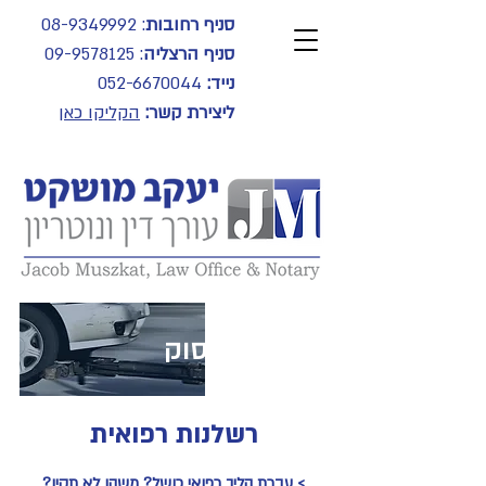
סניף רחובות
:
08-9349992
סניף הרצליה
:
09-9578125
נייד:
052-6670044
ליצירת קשר:
הקליקו כאן
תחומי עיסוק
רשלנות רפואית
> עברת הליך רפואי כושל? משהו לא תקין?