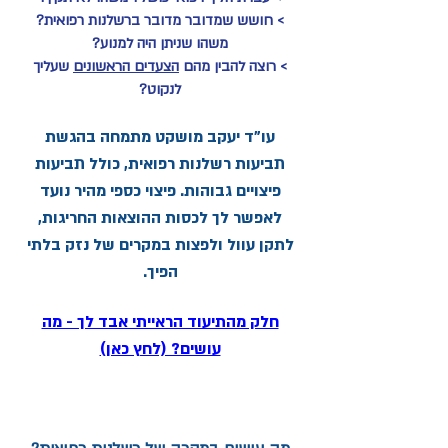
> חושש שמדובר מדובר ברשלנות רפואית?
משהו שניתן היה למנוע?
> רוצה להבין מהם
הצעדים הראשונים
שעליך
לנקוט?
עו"ד יעקב מושקט מתמחה בהגשת
תביעות רשלנות רפואית, כולל תביעות
פיצויים גבוהות. פיצוי כספי מהיר נועד
לאפשר לך לכסות ההוצאות החריגות,
לתקן עוול ולפצות במקרים של נזק בלתי
הפיך.
​חלק מהתיעוד הראייתי אבד לך - מה
עושים? (לחץ כאן)