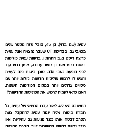
עמית (שם בדוי), בן 45, סובל מזה מספר שנים 
מכאבי גב. בבדיקת CT שעבר נמצאה אצל עמית 
פריצת דיסק בגב התחתון. ברשות עמית פוליסות 
ביטוח נכות ואובדן כושר עבודה, אותן רכש עוד 
לפני הופעת כאבי הגב. סוכן ביטוח פנה לעמית 
והציע לו לרכוש פוליסות חדשות וזולות יותר עם 
כיסויים גדולים יותר במקום הפוליסות הישנות. 
האם כדאי לעמית לרכוש את הפוליסות החדשות?
התשובה היא לא. לאור עברו הרפואי של עמית, כל 
חברת ביטוח אליה ינסה עמית להתקבל כעת 
תסרב לבטח אותו כנגד פגיעות גב עתידיות ו/או 
כנגד נכויות כלשהן הקשורות לגב. חברת הביטוח 