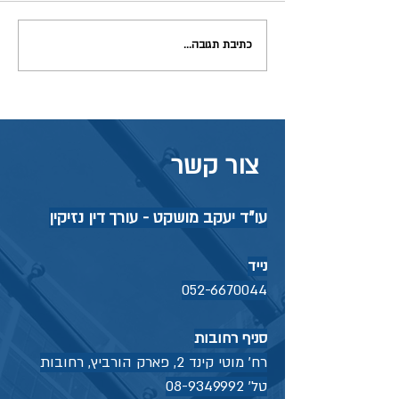
כתיבת תגובה...
תאונה בזמן עבודה מהבית –
האם ביטוח לאומי יכיר כתאונת
עבודה?
צור קשר
עו"ד יעקב מושקט - עורך דין נזיקין
נייד
052-6670044
סניף רחובות
רח' מוטי קינד 2, פארק הורביץ, רחובות
טל'
08-9349992