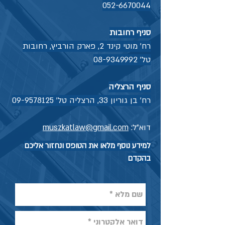
052-6670044
סניף רחובות
רח' מוטי קינד 2, פארק הורביץ, רחובות
טל'
08-9349992
סניף הרצליה
רח' בן גוריון 33, הרצליה טל'
09-9578125
דוא"ל:
muszkatlaw@gmail.com
למידע נוסף מלאו את הטופס ונחזור אליכם
בהקדם