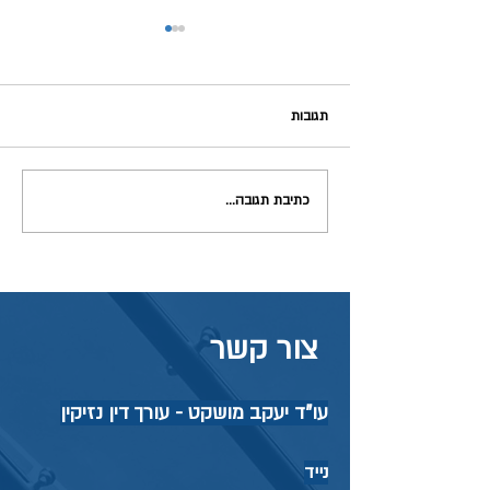
תגובות
כתיבת תגובה...
תאונה בזמן עבודה מהבית –
האם ביטוח לאומי יכיר כתאונת
עבודה?
צור קשר
עו"ד יעקב מושקט - עורך דין נזיקין
נייד