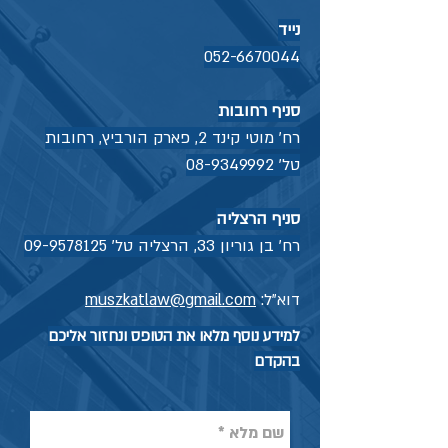
נייד
052-6670044
סניף רחובות
רח' מוטי קינד 2, פארק הורביץ, רחובות
טל'
08-9349992
סניף הרצליה
רח' בן גוריון 33, הרצליה טל'
09-9578125
דוא"ל:
muszkatlaw@gmail.com
למידע נוסף מלאו את הטופס ונחזור אליכם
בהקדם