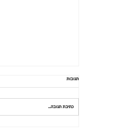
תגובות
כתיבת תגובה...
נכות תפקודית ונכות רפואית