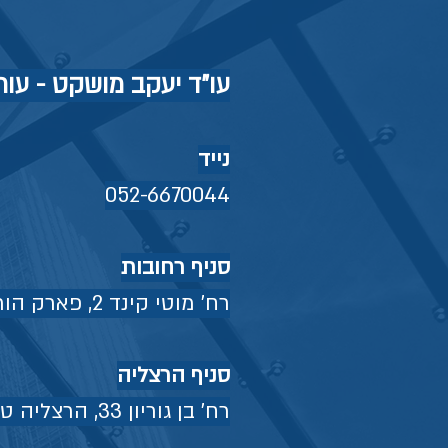
עו"ד יעקב מושקט - עורך 
נייד
052-6670044
סניף רחובות
רח' מוטי קינד 2, פארק הורביץ, רחובות טל' 08-9349992
סניף הרצליה
רח' בן גוריון 33, הרצליה טל' 09-9578125