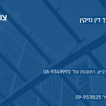
צו
דין נזיקין