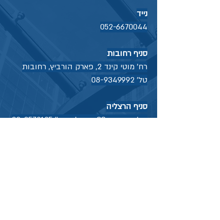
נייד
052-6670044
סניף רחובות
רח' מוטי קינד 2, פארק הורביץ, רחובות
טל'
08-9349992
סניף הרצליה
רח' בן גוריון 33, הרצליה טל'
09-9578125
דוא"ל:
muszkatlaw@gmail.com
למידע נוסף מלאו את הטופס ונחזור אליכם
בהקדם