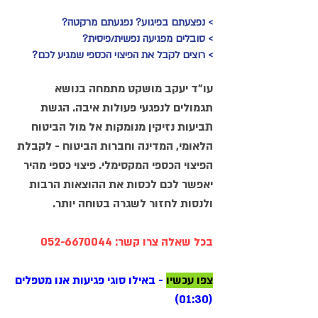
> נפצעתם בפיגוע? נפגעתם מרקטה?
> סובלים מפגיעה נפשית/פיסית?
> רוצים לקבל את הפיצוי הכספי שמגיע לכם?
עו"ד יעקב מושקט מתמחה
בנושא
תגמולים לנפגעי פעולות איבה. הגשת
תביעות נזיקין מנומקות אל מול הביטוח
הלאומי, המדינה וחברות הביטוח - לקבלת
הפיצוי הכספי המקסימלי. פיצוי כספי מהיר
יאפשר לכם לכסות את ההוצאות הרבות
ולנסות לחזור לשגרה בטוחה יותר.
בכל שאלה צרו קשר:
052-6670044
צפו עכשיו
-
באילו סוגי פגיעות אנו מטפלים
(01:30)