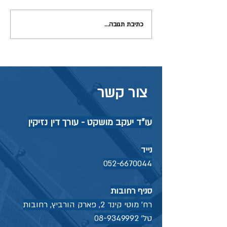
כתיבת תגובה...
תאונה בזמן עבודה מהבית –
האם ביטוח לאומי יכיר כתאונת
עבודה?
צור קשר
עו"ד יעקב מושקט - עורך דין נזיקין
נייד
052-6670044
סניף רחובות
רח' מוטי קינד 2, פארק הורביץ, רחובות
טל'
08-9349992