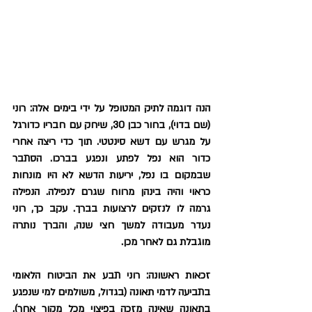
הנה דוגמה לתיק המטופל על ידי בימים אלה: רוני 
(שם בדוי), בחור כבן 30, שיחק עם חבריו כדורגל 
על מגרש עם דשא סינטטי. תוך כדי ריצה אחרי 
כדור הוא נפל לפתע ונפגע בברכו. הסתבר 
שבמקום בו נפל, יריעות הדשא לא היו מונחות 
כראוי והיה בינהן מרווח שגרם לנפילה. הנפילה 
גרמה לו לנזקים לרצועות בברך. עקב כך, רוני 
נעדר מעבודה למשך חצי שנה, והברך נותרה 
מוגבלת גם לאחר מכן.
זכאות ראשונה: רוני תבע את הביטוח הלאומי 
בתביעה לדמי תאונה (בגדול, משולמים למי שנפגע 
בתאונה שאינה מזכה בפיצוי מכל מקור אחר), 