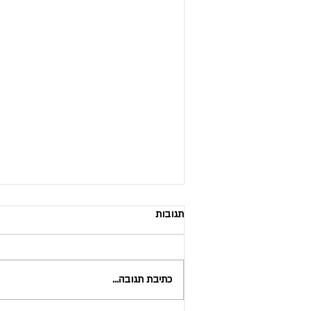
תגובות
כתיבת תגובה...
נכות תפקודית ונכות רפואית