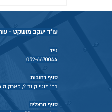
עו"ד יעקב מושקט - עורך 
נייד
052-6670044
סניף רחובות
רח' מוטי קינד 2, פארק הורביץ, רחובות טל' 08-9349992
סניף הרצליה