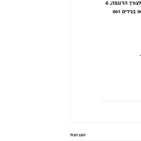
תנועה גורמת לשחיקה מזערית ולנזק מזערי למפרק. ביצוע תנועה זו כ- 500-1,000 פעם ביום, לצורך הדוגמה, 6 
בגידים ו/או 
הצג הכול