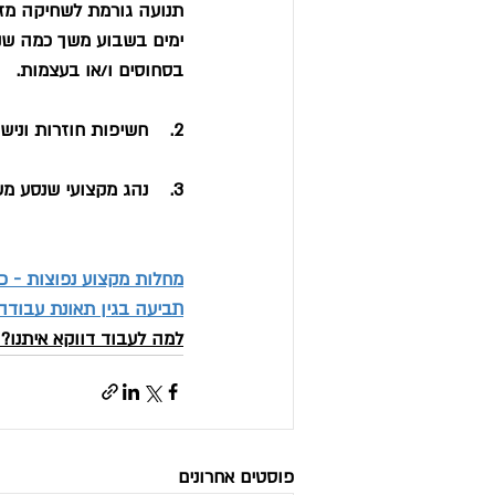
ימים בשבוע משך כמה שנות
בסחוסים ו/או בעצמות.
2.    חשיפות חוזרות ונישנות לשמש במהלך העבודה, שגורמות לבסוף נזק לעור.
3.    נהג מקצועי שנסע משך שנים בדרכים משובשות תוך גרימת נזקים מזעריים מצטברים לגבו.
מחלות מקצוע נפוצות - כד
תביעה בגין תאונת עבודה 
למה לעבוד דווקא איתנו? 
פוסטים אחרונים