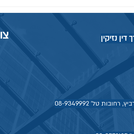
צו
דין נזיקין