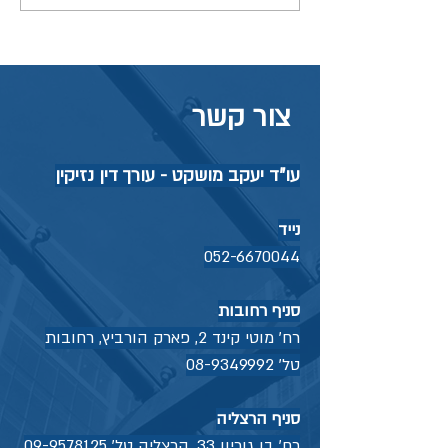
האם ביטוח לאומי יכיר כתאונת
עבודה?
צור קשר
עו"ד יעקב מושקט - עורך דין נזיקין
נייד
052-6670044
סניף רחובות
רח' מוטי קינד 2, פארק הורביץ, רחובות
טל'
08-9349992
סניף הרצליה
רח' בן גוריון 33, הרצליה טל'
09-9578125