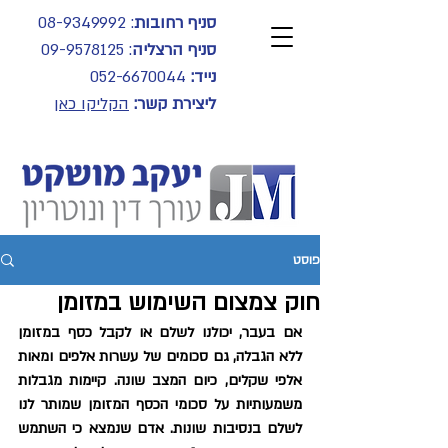
סניף רחובות
:
08-9349992
סניף הרצליה
:
09-9578125
נייד:
052-6670044
ליצירת קשר:
הקליקו כאן
פוסט
חוק צמצום השימוש במזומן
אם בעבר, יכולנו לשלם או לקבל כסף במזומן 
ללא הגבלה, גם סכומים של עשרות אלפים ומאות 
אלפי שקלים, כיום המצב שונה. קיימות מגבלות 
משמעותיות על סכומי הכסף המזומן שמותר לנו 
לשלם בנסיבות שונות. אדם שנמצא כי השתמש 